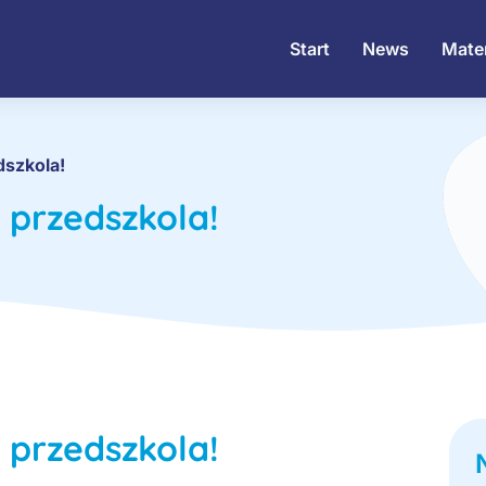
Start
News
Mater
dszkola!
 przedszkola!
 przedszkola!