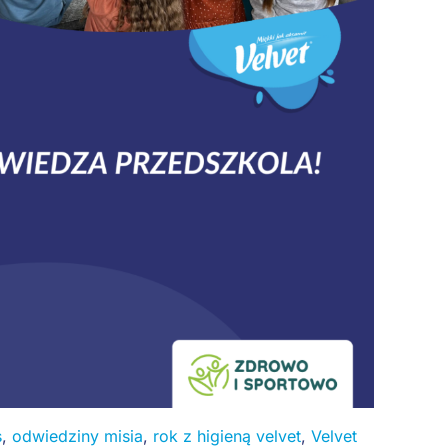
s
,
odwiedziny misia
,
rok z higieną velvet
,
Velvet