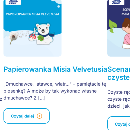
Papierowanka Misia Velvetusia
Scenar
czyste
„Dmuchawce, latawce, wiatr…” – pamiętacie tę
piosenkę? A może by tak wykonać własne
Czyste rę
dmuchawce? Z […]
z
czyste rą
dzieci, ja
Czytaj dalej
Czytaj 