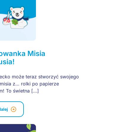
owanka Misia
usia!
ecko może teraz stworzyć swojego
misia z… rolki po papierze
m! To świetna […]
dalej