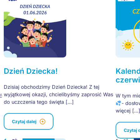
Dzień Dziecka!
Kalen
czerwi
Dzisiaj obchodzimy Dzień Dziecka! Z tej
wyjątkowej okazji, chcielibyśmy zaprosić Was
ć
W tym mie
do uczczenia tego święta […]
- dosło
więcej […
Czytaj dalej
Czytaj 