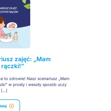
iusz zajęć: „Mam
 rączki!”
ce to zdrowie! Nasz scenariusz „Mam
czki” w prosty i wesoły sposób uczy
k […]
dalej