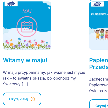
Witamy w maju!
Papie
Przed
W maju przypominamy, jak ważne jest mycie
rąk – to świetna okazja, bo obchodzimy
Zachęcamy
Światowy […]
Papierowa
świetna z
Czytaj dalej
Czytaj 