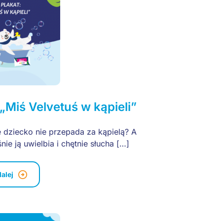
 „Miś Velvetuś w kąpieli”
 dziecko nie przepada za kąpielą? A
ie ją uwielbia i chętnie słucha […]
dalej