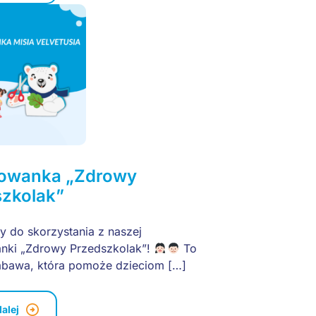
rowanka „Zdrowy
szkolak”
 do skorzystania z naszej
nki „Zdrowy Przedszkolak”!
To
abawa, która pomoże dzieciom […]
dalej