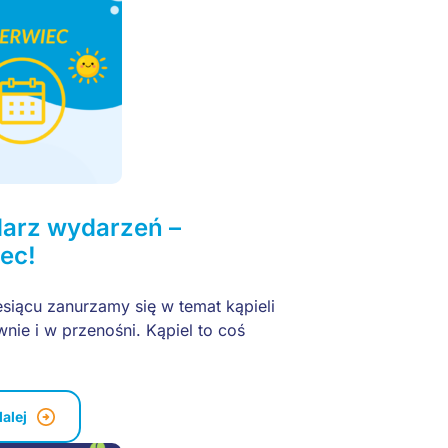
darz wydarzeń –
ec!
siącu zanurzamy się w temat kąpieli
wnie i w przenośni. Kąpiel to coś
]
dalej