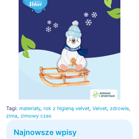
Tagi:
materiały
,
rok z higieną velvet
,
Velvet
,
zdrowie
,
zima
,
zimowy czas
Najnowsze wpisy