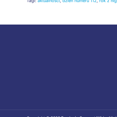
Tagi:
aktualności
,
dzień numeru 112
,
rok z hig