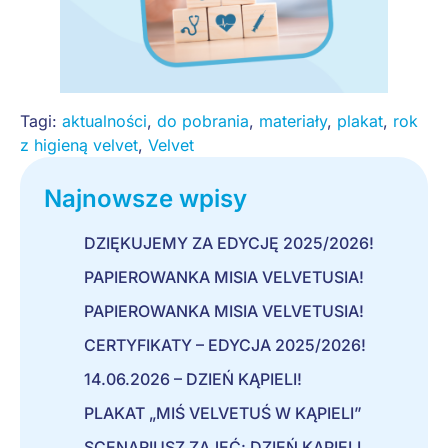
Tagi:
aktualności
,
do pobrania
,
materiały
,
plakat
,
rok
z higieną velvet
,
Velvet
Najnowsze wpisy
DZIĘKUJEMY ZA EDYCJĘ 2025/2026!
PAPIEROWANKA MISIA VELVETUSIA!
PAPIEROWANKA MISIA VELVETUSIA!
CERTYFIKATY – EDYCJA 2025/2026!
14.06.2026 – DZIEŃ KĄPIELI!
PLAKAT „MIŚ VELVETUŚ W KĄPIELI”
SCENARIUSZ ZAJĘĆ: DZIEŃ KĄPIELI