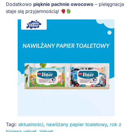
Dodatkowo
pięknie pachnie owocowo
– pielęgnacja
staje się przyjemnością!
Tagi:
aktualności
,
nawilżany papier toaletowy
,
rok z
higieną velvet
,
Velvet