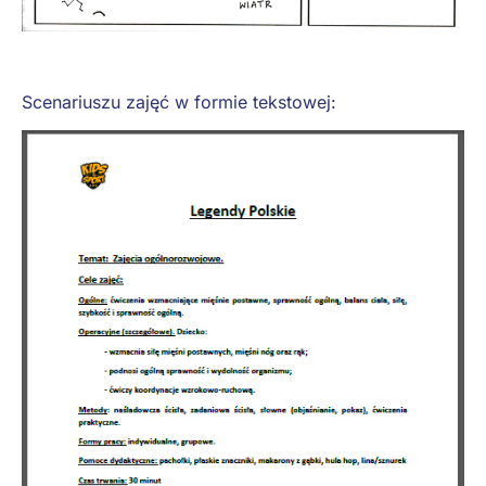
Scenariuszu zajęć w formie tekstowej: