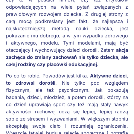
odpowiadających na wiele pytań związanych z
prawidłowym rozwojem dziecka. Z drugiej strony z
całą mocą podkreślany jest fakt, że najlepszą i
najskuteczniejszą metodą nauki dziecka, jest
pokazanie mu dobrego, a w tym wypadku zdrowego
i aktywnego, modelu. Tymi modelami, mają być
otaczający i wychowujący dzieci dorośli. Zatem
akcja
zachęca do zmiany zachowań nie tylko dziecka, ale
całej rodziny czy placówki edukacyjnej
.
Po co to robić. Powodów jest kilka.
Aktywne dzieci,
to zdrowsi dorośli
. Nie tylko pod względem
fizycznym, ale też psychicznym. Jak pokazują
badania, dzieci, młodzież, a potem dorośli, którzy na
co dzień uprawiają sport czy też mają stały nawyk
aktywności ruchowej uczą się lepiej, lepiej radzą
sobie ze stresem i wyzwaniami. W większym stopniu
akceptują swoje ciało i rozumieją ograniczenia.
Wreszcie łatwiej budują relacje społeczne i potrafią