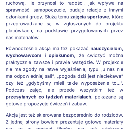
ruchową. Ile przynosi to radości, jak wpływa na
sprawność, samopoczucie, buduje relacje z innymi
członkami grupy. Służą temu
zajęcia sportowe
, które
przeprowadzane są w zgłoszonych do projektu
placówkach, na podstawie przygotowanych przez
nas materiałów.
Równocześnie akcja ma też pokazać
nauczycielom,
wychowawcom i opiekunom
, że ćwiczyć można
praktycznie zawsze i prawie wszędzie. W projekcie
nie ma zgody na łatwe wyjaśnienia, typu „u nas nie
ma odpowiedniej sali”, „pogoda dziś jest nieciekawa”
czy też „gdybyśmy mieli takie wyposażenie to…”.
Podczas zajęć, ale przede wszystkim też w
przesyłanych co tydzień materiałach
, pokazane są
gotowe propozycje ćwiczeń i zabaw.
Akcja jest też skierowana bezpośrednio do rodziców.
Z jednej strony bowiem prezentuje gotowe materiały
czy to w postaci filmów, czy też artykułów