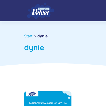
Start
>
dynie
dynie