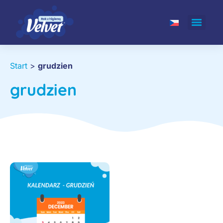
Start
>
grudzien
grudzien