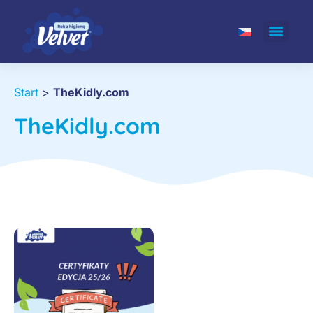
Start
>
TheKidly.com
TheKidly.com