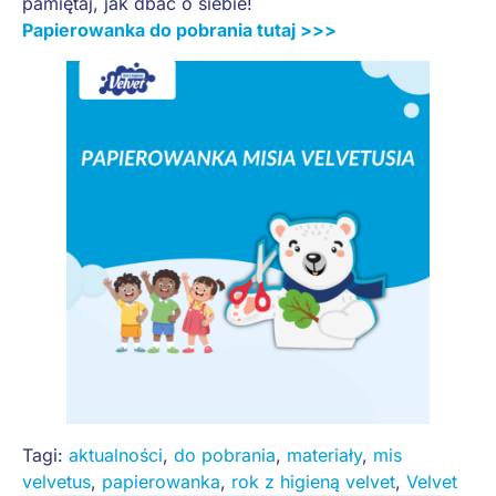
pamiętaj, jak dbać o siebie!
Papierowanka do pobrania tutaj >>>
Tagi:
aktualności
,
do pobrania
,
materiały
,
mis
velvetus
,
papierowanka
,
rok z higieną velvet
,
Velvet