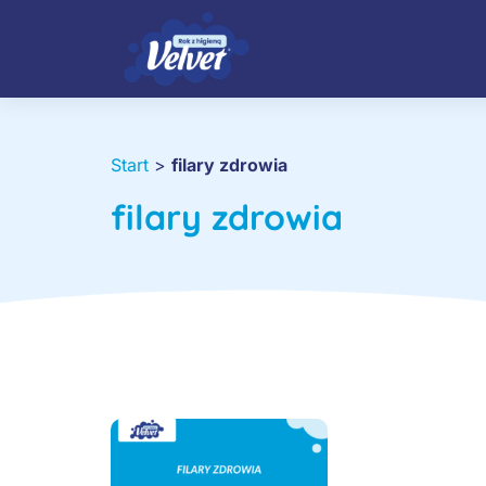
Start
>
filary zdrowia
filary zdrowia