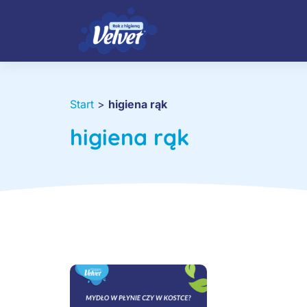
Start
>
higiena rąk
higiena rąk